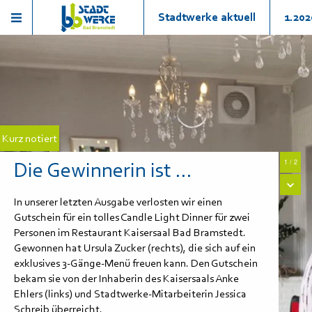
Stadtwerke aktuell
1.202
Kurz notiert
Die Gewinnerin ist ...
1 / 2
In unserer letzten Ausgabe verlosten wir einen
Gutschein für ein tolles Candle Light Dinner für zwei
Personen im Restaurant Kaisersaal Bad Bramstedt.
Gewonnen hat Ursula Zucker (rechts), die sich auf ein
exklusives 3-Gänge-Menü freuen kann. Den Gutschein
bekam sie von der Inhaberin des Kaisersaals Anke
Ehlers (links) und Stadtwerke-Mitarbeiterin Jessica
Schreib überreicht.