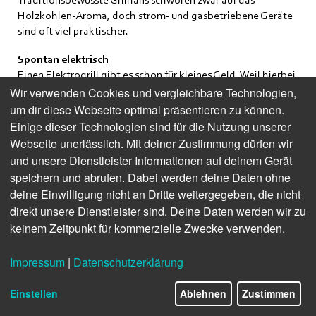
Holzkohlen-Aroma, doch strom- und gasbetriebene Geräte
sind oft viel praktischer.
Spontan elektrisch
Einen Elektrogrill gibt es schon für kleines Geld. Weil hierbei
nur wenig Rauch entsteht, können auch Balkone von
Wir verwenden Cookies und vergleichbare Technologien,
Mietwohnungen für das Barbecue-Feeling herhalten. Das
um dir diese Webseite optimal präsentieren zu können.
Gerät rettet zudem manche Party, falls es plötzlich regnet
Einige dieser Technologien sind für die Nutzung unserer
und alle samt Grill nach drinnen flüchten. Und das Beste: Für
Webseite unerlässlich. Mit deiner Zustimmung dürfen wir
eine schnelle Bratwurst brauchen wir bloß eine Steckdose.
und unsere Dienstleister Informationen auf deinem Gerät
Energieverbrauch und Stromkosten sind dabei relativ
speichern und abrufen. Dabei werden deine Daten ohne
gering: Ein 2.000-Watt-Elektrogrill, der eine Stunde lang
deine Einwilligung nicht an Dritte weitergegeben, die nicht
läuft, verbraucht zwei Kilowattstunden. Das kostet uns nur
direkt unsere Dienstleister sind. Deine Daten werden wir zu
etwa 60 Cent.
keinem Zeitpunkt für kommerzielle Zwecke verwenden.
Ein heißer Alleskönner
Ebenso wie Elektrogrills sind Gasgrills auf Knopfdruck
Impressum
|
Datenschutzerklärung
betriebsbereit und damit deutlich schneller heiß als Kohle.
Denn bis die richtig durchglüht, dauert es mindestens eine
Einstellen
Ablehnen
Zustimmen
halbe Stunde. Da viele Gasgrills einen integrierten Deckel