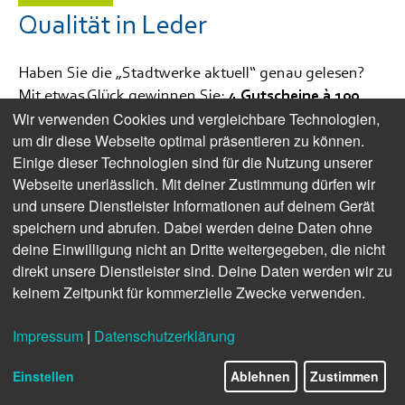
Qualität in Leder
Haben Sie die „Stadtwerke aktuell“ genau gelesen?
Mit etwas Glück gewinnen Sie:
4 Gutscheine à 100
Euro für LUCA KAYZ – perfect belt GmbH
in Bad
Wir verwenden Cookies und vergleichbare Technologien,
um dir diese Webseite optimal präsentieren zu können.
Bramstedt, Achtern Dieck 2. In liebevoller Handarbeit
Einige dieser Technologien sind für die Nutzung unserer
entstehen bei Luca Kayz hochwertige Lederwaren wie
Webseite unerlässlich. Mit deiner Zustimmung dürfen wir
Taschen, Gürtel, Portemonnaies und weitere stilvolle
und unsere Dienstleister Informationen auf deinem Gerät
Accessoires:
www.luca-kayz.com
speichern und abrufen. Dabei werden deine Daten ohne
deine Einwilligung nicht an Dritte weitergegeben, die nicht
Jetzt Gewinnen!
direkt unsere Dienstleister sind. Deine Daten werden wir zu
keinem Zeitpunkt für kommerzielle Zwecke verwenden.
Impressum
|
Datenschutzerklärung
Einstellen
Ablehnen
Zustimmen