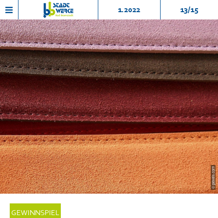
1.2022
13/15
© pexels.com
GEWINNSPIEL