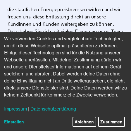
die staatlichen Energiepreisbremsen wirken und wir
freuen uns, diese Entlastung direkt an unsere
Kundinnen und Kunden weitergeben zu können.
Dazu haben Sie sich mit vielen Fragen an unser Team
Wir verwenden Cookies und vergleichbare Technologien,
im Servicehaus gewendet – es ging meist um
um dir diese Webseite optimal präsentieren zu können.
Abschläge, Zeiträume und Preise. Auch wir mussten
Einige dieser Technologien sind für die Nutzung unserer
uns in die ständigen Neuerungen erst „reinfuchsen“.
Webseite unerlässlich. Mit deiner Zustimmung dürfen wir
Doch wie Sie es von Ihren Stadtwerken gewohnt
und unsere Dienstleister Informationen auf deinem Gerät
sind, können Sie sich auf eine genaue und
speichern und abrufen. Dabei werden deine Daten ohne
transparente Umsetzung der Preisbremsen bei
deine Einwilligung nicht an Dritte weitergegeben, die nicht
Strom, Gas und Fernwärme verlassen.
direkt unsere Dienstleister sind. Deine Daten werden wir zu
keinem Zeitpunkt für kommerzielle Zwecke verwenden.
Bei der Energiebeschaffung nutzen wir die
inzwischen niedrigeren Börsenpreise und kaufen
Impressum
|
Datenschutzerklärung
jetzt Strom und Gas fürs kommende Jahr ein. Wir
sind zuversichtlich, dass Sie dann von den erzielten
Einstellen
Ablehnen
Zustimmen
Preisvorteilen profitieren werden. Den Kundenkreis