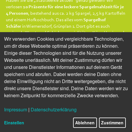
Haben Sie die „Stadtwerke aktuell“ genau gelesen? Wir
verlosen
10 Präsente für eine leckere Spargelmahlzeit für je
4 Personen
, bestehend aus ca. 2 kg Spargel, 2,5 kg Kartoffeln
und einem Hofkochbuch. Das alles vom
Spargelhof
Schäfer
in Wiemersdorf, Grünplan 1. Dort gibt es auch
regionale Wurst- und Schinkenspezialitäten, Käse, Honig und
Wir verwenden Cookies und vergleichbare Technologien,
vieles mehr. Einfach die richtige Antwort ankreuzen:
um dir diese Webseite optimal präsentieren zu können.
Einige dieser Technologien sind für die Nutzung unserer
Webseite unerlässlich. Mit deiner Zustimmung dürfen wir
und unsere Dienstleister Informationen auf deinem Gerät
speichern und abrufen. Dabei werden deine Daten ohne
deine Einwilligung nicht an Dritte weitergegeben, die nicht
direkt unsere Dienstleister sind. Deine Daten werden wir zu
keinem Zeitpunkt für kommerzielle Zwecke verwenden.
Impressum
|
Datenschutzerklärung
Einstellen
Ablehnen
Zustimmen
Einfach im Formular die richtige Antwort eintippen.