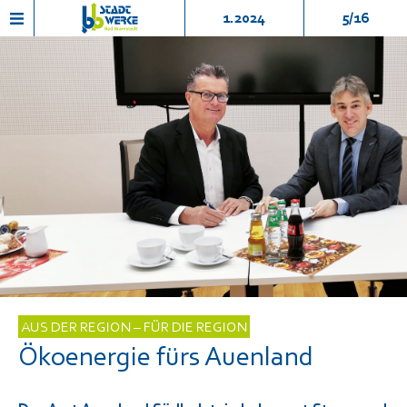
1.2024
5/16
AUS DER REGION – FÜR DIE REGION
Ökoenergie fürs Auenland