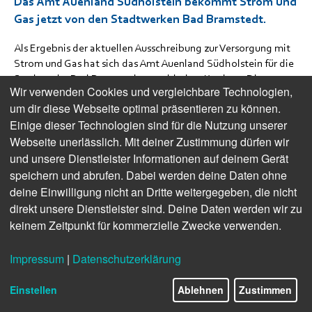
Das Amt Auenland Südholstein bekommt Strom und
Gas jetzt von den Stadtwerken Bad Bramstedt.
Als Ergebnis der aktuellen Ausschreibung zur Versorgung mit
Strom und Gas hat sich das Amt Auenland Südholstein für die
Stadtwerke Bad Bramstedt entschieden. Konkret: Die
Wir verwenden Cookies und vergleichbare Technologien,
Liegenschaften der Gemeinden Alveslohe, Hartenholm,
um dir diese Webseite optimal präsentieren zu können.
Hasenmoor, Lentföhrden, Nützen und Schmalfeld sowie alle
Einige dieser Technologien sind für die Nutzung unserer
Verbrauchsstellen des Amtes Auenland Südholstein
bekommen seit dem 1. Januar 2024 Ökostrom und Ökogas
Webseite unerlässlich. Mit deiner Zustimmung dürfen wir
von den Stadtwerken.
und unsere Dienstleister Informationen auf deinem Gerät
speichern und abrufen. Dabei werden deine Daten ohne
Nachhaltige Energie für die Region
deine Einwilligung nicht an Dritte weitergegeben, die nicht
direkt unsere Dienstleister sind. Deine Daten werden wir zu
Der Versorgungsvertrag für die kommenden drei Jahre wurde
keinem Zeitpunkt für kommerzielle Zwecke verwenden.
noch im letzten Jahr offiziell bei der Amtsverwaltung
Auenland Südholstein besiegelt. „Wir freuen uns, mit den
Stadtwerken Bad Bramstedt ab sofort einen regionalen und
Impressum
|
Datenschutzerklärung
zuverlässigen Versorger an unserer Seite zu haben“, so
Amtsdirektor Torsten Ridder bei dem Termin.
Einstellen
Ablehnen
Zustimmen