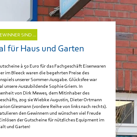
EWINNER SIND ...
al für Haus und Garten
Gutscheine à 50 Euro für das Fachgeschäft Eisenwaren
her im Bleeck waren die begehrten Preise des
nspiels unserer Sommer-Ausgabe. Glücksfee war
al unsere Auszubildende Sophie Griem. In
enheit von Dirk Mewes, dem Mitinhaber des
eschäfts, zog sie Wiebke Augustin, Dieter Ortmann
rion Glesmann (vordere Reihe von links nach rechts).
ratulieren den Gewinnern und wünschen viel Freude
Einlösen der Gutscheine für nützliches Equipment im
alt und Garten!