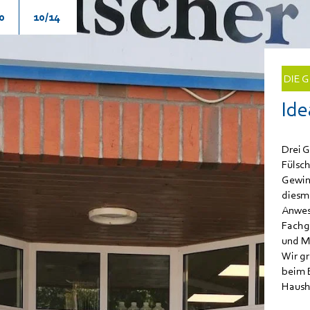
0
10/14
DIE G
Ide
Drei 
Fülsc
Gewin
diesm
Anwes
Fachg
und Ma
Wir g
beim 
Haush