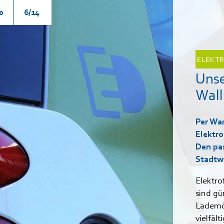
0
6/14
ELEKTR
Unse
Wal
Per Wan
Elektro
Den pa
Stadtw
Elektr
sind gü
Lademö
vielfäl