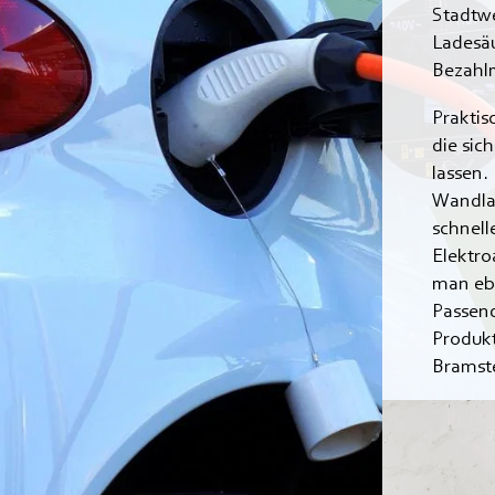
Stadtwe
Ladesä
Bezahl
Praktis
die sic
lassen.
Wandlad
schnell
Elektro
man ebe
Passend
Produk
Bramst