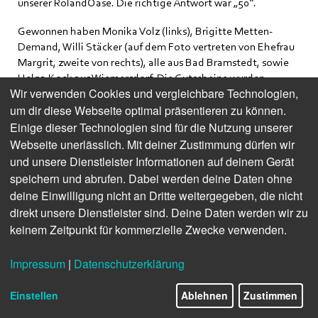
unserer RolandOase. Die richtige Antwort war „50“.
Gewonnen haben Monika Volz (links), Brigitte Metten-
Demand, Willi Stäcker (auf dem Foto vertreten von Ehefrau
Margrit, zweite von rechts), alle aus Bad Bramstedt, sowie
Helga Kock aus Wie­mersdorf. Die Gutscheine wurden
Wir verwenden Cookies und vergleichbare Technologien,
übergeben von Stadtwerke-Mitarbeiterin Maria Franic und
um dir diese Webseite optimal präsentieren zu können.
Corinna Moritz, Inhaberin von J.B. Paulsen (ganz rechts). Wir
wünschen viel Freude beim Einlösen!
Einige dieser Technologien sind für die Nutzung unserer
Webseite unerlässlich. Mit deiner Zustimmung dürfen wir
Möchtest Du von
Instagram
bereitgestellte externe Inhalte
und unsere Dienstleister Informationen auf deinem Gerät
laden?
speichern und abrufen. Dabei werden deine Daten ohne
deine Einwilligung nicht an Dritte weitergegeben, die nicht
Einmal erlauben
Immer
direkt unsere Dienstleister sind. Deine Daten werden wir zu
keinem Zeitpunkt für kommerzielle Zwecke verwenden.
Impressum
|
Datenschutzerklärung
Einstellen
Ablehnen
Zustimmen