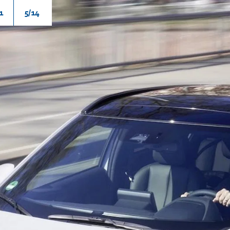
1
5/14