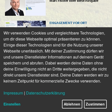
Marc Fischer über diese Ausgabe
ENGAGEMENT VOR ORT
Ab sofort: Unser Gas ist Ökogas!
Wir verwenden Cookies und vergleichbare Technologien,
um dir diese Webseite optimal präsentieren zu können.
Einige dieser Technologien sind für die Nutzung unserer
Webseite unerlässlich. Mit deiner Zustimmung dürfen wir
AUS DER REGION – FÜR DIE
REGION
und unsere Dienstleister Informationen auf deinem Gerät
Partner beim Klimaschutz: Stadt
speichern und abrufen. Dabei werden deine Daten ohne
und Stadtwerke
deine Einwilligung nicht an Dritte weitergegeben, die nicht
direkt unsere Dienstleister sind. Deine Daten werden wir zu
WALLBOX FÜR ZU HAUSE
keinem Zeitpunkt für kommerzielle Zwecke verwenden.
E-Auto einfach zu Hause aufladen
Impressum
|
Datenschutzerklärung
Einstellen
Ablehnen
Zustimmen
ROLANDOASE