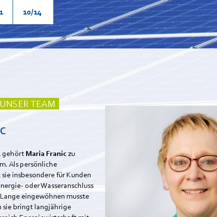
1
10/14
– UNSER TEAM
ic
1 gehört
Maria Franic
zu
m. Als persönliche
 sie insbesondere für Kunden
Energie- oder Wasseranschluss
Lange eingewöhnen musste
 sie bringt langjährige