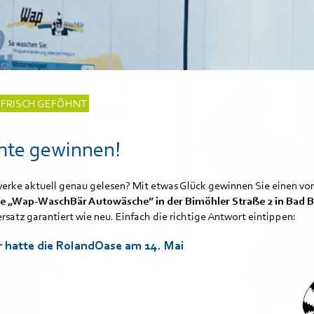
E FRISCH GEFÖHNT
chte gewinnen!
erke aktuell genau gelesen? Mit etwas Glück gewinnen Sie einen vo
 die „Wap-WaschBär Autowäsche” in der Bimöhler Straße 2 in Bad 
ersatz garantiert wie neu. Einfach die richtige Antwort eintippen:
r hatte die RolandOase am 14. Mai