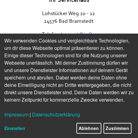
Lohstücker Weg 10 - 12
24576 Bad Bramstedt
Telefon
(041 92) 87 98-0
Wir verwenden Cookies und vergleichbare Technologien,
Fax
(041 92) 87 98-98
um dir diese Webseite optimal präsentieren zu können.
vertrieb@stwbb.de
Einige dieser Technologien sind für die Nutzung unserer
Webseite unerlässlich. Mit deiner Zustimmung dürfen wir
www.stwbb.de
und unsere Dienstleister Informationen auf deinem Gerät
speichern und abrufen. Dabei werden deine Daten ohne
deine Einwilligung nicht an Dritte weitergegeben, die nicht
direkt unsere Dienstleister sind. Deine Daten werden wir zu
keinem Zeitpunkt für kommerzielle Zwecke verwenden.
Impressum
|
Datenschutzerklärung
Folgen Sie uns auch auf Social Media!
Öffnungszeiten
Einstellen
Ablehnen
Zustimmen