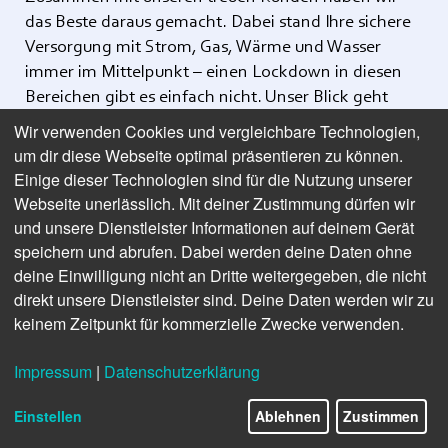
das Beste daraus gemacht. Dabei stand Ihre sichere
Versorgung mit Strom, Gas, Wärme und Wasser
immer im Mittelpunkt – einen Lockdown in diesen
Bereichen gibt es einfach nicht. Unser Blick geht
jetzt optimistisch voraus: So bleiben beispielsweise
Wir verwenden Cookies und vergleichbare Technologien,
unsere Strom- und Gaspreise für Sie über den
um dir diese Webseite optimal präsentieren zu können.
Jahreswechsel hinaus stabil.
Einige dieser Technologien sind für die Nutzung unserer
Webseite unerlässlich. Mit deiner Zustimmung dürfen wir
Weiterhin im Blick haben wir auch den notwendigen
und unsere Dienstleister Informationen auf deinem Gerät
Klima- und Naturschutz in Bad Bramstedt und in der
speichern und abrufen. Dabei werden deine Daten ohne
Region. Gern unterstützen wir deshalb den neuen
deine Einwilligung nicht an Dritte weitergegeben, die nicht
Kinder- und Jugend-Umweltpreis und freuen uns auf
direkt unsere Dienstleister sind. Deine Daten werden wir zu
kreative Ideen. Als Kunde der Stadtwerke sind Sie
keinem Zeitpunkt für kommerzielle Zwecke verwenden.
übrigens ein ausgewiesener Klimaschützer. Und das
buchstäblich: Schauen Sie mal auf die kommende
Impressum
|
Datenschutzerklärung
Jahresverbrauchsabrechnung. Dort steht Ihre
persönliche CO2-Einsparung durch unsere
Einstellen
Ablehnen
Zustimmen
Belieferung mit Ökostrom. Sie sehen: Wir alle