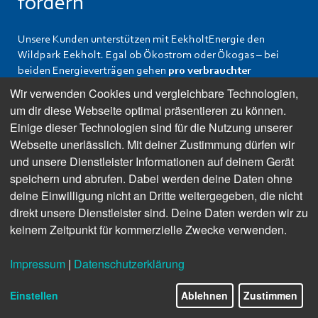
fördern
Unsere Kunden unterstützen mit EekholtEnergie den
Wildpark Eekholt. Egal ob Ökostrom oder Ökogas – bei
beiden Energieverträgen gehen
pro verbrauchter
Kilowattstunde 0,5 beziehungsweise 0,1 Cent an den
Wir verwenden Cookies und vergleichbare Technologien,
beliebten Tierpark
in unserer Region.
Mehr Infos telefonisch
um dir diese Webseite optimal präsentieren zu können.
im
Stadtwerke-Kundencenter:
(0 41 92) 87 98-0
oder im
Einige dieser Technologien sind für die Nutzung unserer
Web.
Webseite unerlässlich. Mit deiner Zustimmung dürfen wir
und unsere Dienstleister Informationen auf deinem Gerät
Mehr erfahren
speichern und abrufen. Dabei werden deine Daten ohne
deine Einwilligung nicht an Dritte weitergegeben, die nicht
direkt unsere Dienstleister sind. Deine Daten werden wir zu
keinem Zeitpunkt für kommerzielle Zwecke verwenden.
Impressum
|
Datenschutzerklärung
Einstellen
Ablehnen
Zustimmen