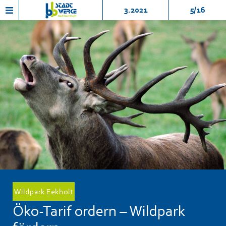
3.2021
5/16
Wildpark Eekholt
Öko-Tarif ordern – Wildpark