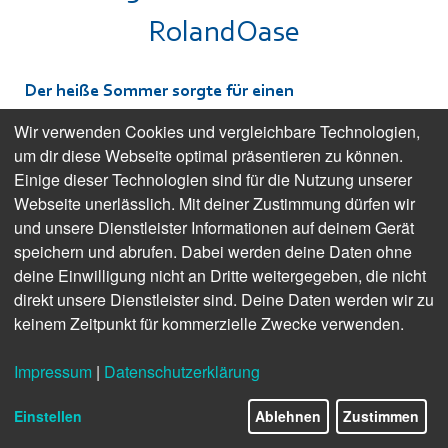
RolandOase
Der heiße Sommer sorgte für einen
Besucheransturm. Nachgefeiert wurde auch das 50-
Wir verwenden Cookies und vergleichbare Technologien,
jährige Jubiläum.
um dir diese Webseite optimal präsentieren zu können.
Einige dieser Technologien sind für die Nutzung unserer
Webseite unerlässlich. Mit deiner Zustimmung dürfen wir
und unsere Dienstleister Informationen auf deinem Gerät
speichern und abrufen. Dabei werden deine Daten ohne
deine Einwilligung nicht an Dritte weitergegeben, die nicht
direkt unsere Dienstleister sind. Deine Daten werden wir zu
keinem Zeitpunkt für kommerzielle Zwecke verwenden.
Impressum
|
Datenschutzerklärung
Einstellen
Ablehnen
Zustimmen