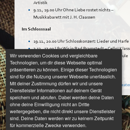
Artistik
9.11., 19.00 Uhr Ohne Liebe rostet nichts –
Musikkabarett mit J. H. Claassen
Im Schlosssaal
19.11., 20.00 Uhr Schlosskonzert: Lieder und Harfe
3.12., 17.00 Uhr Wir in Bad Bramstedt – Cello! Klass
Wir verwenden Cookies und vergleichbare
Eine Konzertreihe der Lübecker Musikhochschule
Technologien, um dir diese Webseite optimal
präsentieren zu können. Einige dieser Technologien
sind für die Nutzung unserer Webseite unerlässlich.
Mit deiner Zustimmung dürfen wir und unsere
Mehr Infos und Termine:
www.badbramstedt.de/kurhaustheate
Dienstleister Informationen auf deinem Gerät
speichern und abrufen. Dabei werden deine Daten
ohne deine Einwilligung nicht an Dritte
weitergegeben, die nicht direkt unsere Dienstleister
sind. Deine Daten werden wir zu keinem Zeitpunkt
für kommerzielle Zwecke verwenden.