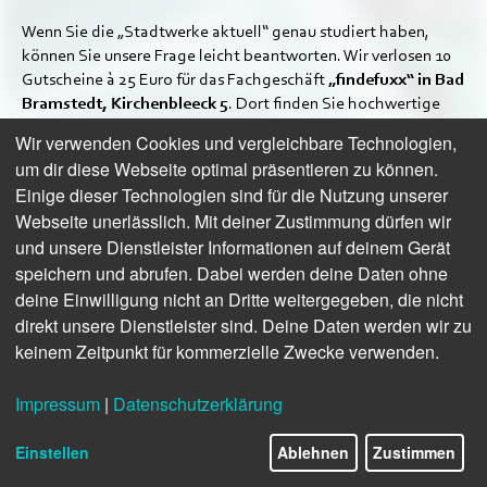
Wenn Sie die „Stadtwerke aktuell“ genau studiert haben,
können Sie unsere Frage leicht beantworten. Wir verlosen 10
Gutscheine à 25 Euro für das Fachgeschäft
„findefuxx“ in Bad
Bramstedt, Kirchenbleeck 5
. Dort finden Sie hochwertige
Schreibwaren, Schulranzen, eine große Bücherauswahl und
Wir verwenden Cookies und vergleichbare Technologien,
mehr. Viel Glück!
um dir diese Webseite optimal präsentieren zu können.
Einige dieser Technologien sind für die Nutzung unserer
Welches Stadtwerke-Angebot erfüllt die Vorgabe,
Heizungen mit erneuerbaren Energien zu betreiben?
Webseite unerlässlich. Mit deiner Zustimmung dürfen wir
und unsere Dienstleister Informationen auf deinem Gerät
Lachgas
speichern und abrufen. Dabei werden deine Daten ohne
BIOGAS
deine Einwilligung nicht an Dritte weitergegeben, die nicht
Flüssiggas
direkt unsere Dienstleister sind. Deine Daten werden wir zu
keinem Zeitpunkt für kommerzielle Zwecke verwenden.
Jetzt Gewinnen
Impressum
|
Datenschutzerklärung
Einstellen
Ablehnen
Zustimmen